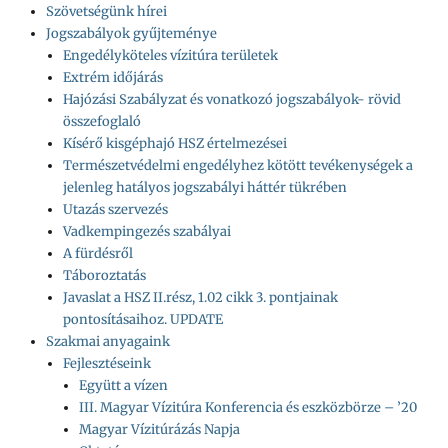
Szövetségünk hírei
Jogszabályok gyűjteménye
Engedélyköteles vízitúra területek
Extrém időjárás
Hajózási Szabályzat és vonatkozó jogszabályok- rövid
összefoglaló
Kísérő kisgéphajó HSZ értelmezései
Természetvédelmi engedélyhez kötött tevékenységek a
jelenleg hatályos jogszabályi háttér tükrében
Utazás szervezés
Vadkempingezés szabályai
A fürdésről
Táboroztatás
Javaslat a HSZ II.rész, 1.02 cikk 3. pontjainak
pontosításaihoz. UPDATE
Szakmai anyagaink
Fejlesztéseink
Együtt a vízen
III. Magyar Vízitúra Konferencia és eszközbörze – ’20
Magyar Vízitúrázás Napja