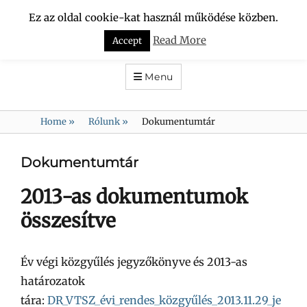
Ez az oldal cookie-kat használ működése közben.
VÍZCSÖPPEK
Read More
Accept
DUNA-RÉGIÓ KULTURÁLIS TURISZTIKAI és HAGYOMÁNYŐRZŐ
SZÖVETSÉG
Menu
Home
»
Rólunk
»
Dokumentumtár
Dokumentumtár
2013-as dokumentumok
összesítve
Év végi közgyűlés jegyzőkönyve és 2013-as
határozatok
tára:
DR_VTSZ_évi_rendes_közgyűlés_2013.11.29_je