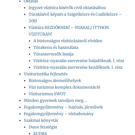
Oktatás
Jegyzet vízitúra kísérők civil oktatásához
Túrakísérő képzés a Szigetközre és Csallóközre –
2019
Vízitúra KEZDŐKNEK! – NYARALJ ITTHON
VÍZITÚRÁN!
A biztonságos vízitúrázásról röviden
Túrakenu és használata
Túraszervezők listája
Vízitúra-nyaralás szervezése haladóknak. I. rész
Vízitúra-nyaralás szervezése kezdőknek. I. rész
Viziturisztika fejlesztés
Biztonságos átemelőhelyek
Vízi turizmus komplex dokumentáció
Víziturizmus SWOT
Minden gyermek tanuljon meg…
Fogalomgyűjtemény – hajózás, járművek
Fogalomgyűjtemény – víztudomány
Szakmai könyvtár
Duna Stratégia
EUDRS