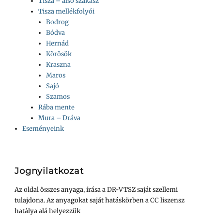
Tisza – alsó szakasz
Tisza mellékfolyói
Bodrog
Bódva
Hernád
Körösök
Kraszna
Maros
Sajó
Szamos
Rába mente
Mura – Dráva
Eseményeink
Jognyilatkozat
Az oldal összes anyaga, írása a DR-VTSZ saját szellemi
tulajdona. Az anyagokat saját hatáskörben a CC liszensz
hatálya alá helyezzük