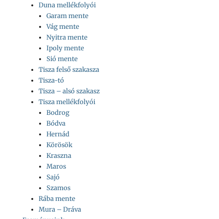
Duna mellékfolyói
Garam mente
Vág mente
Nyitra mente
Ipoly mente
Sió mente
Tisza felső szakasza
Tisza-tó
Tisza – alsó szakasz
Tisza mellékfolyói
Bodrog
Bódva
Hernád
Körösök
Kraszna
Maros
Sajó
Szamos
Rába mente
Mura – Dráva