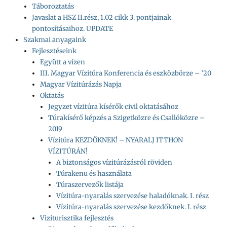
Táboroztatás
Javaslat a HSZ II.rész, 1.02 cikk 3. pontjainak
pontosításaihoz. UPDATE
Szakmai anyagaink
Fejlesztéseink
Együtt a vízen
III. Magyar Vízitúra Konferencia és eszközbörze – ’20
Magyar Vízitúrázás Napja
Oktatás
Jegyzet vízitúra kísérők civil oktatásához
Túrakísérő képzés a Szigetközre és Csallóközre –
2019
Vízitúra KEZDŐKNEK! – NYARALJ ITTHON
VÍZITÚRÁN!
A biztonságos vízitúrázásról röviden
Túrakenu és használata
Túraszervezők listája
Vízitúra-nyaralás szervezése haladóknak. I. rész
Vízitúra-nyaralás szervezése kezdőknek. I. rész
Viziturisztika fejlesztés