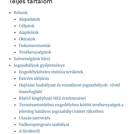
Teljes tartalom
Rólunk
Alapadatok
Céljaink
Alapítóink
Okiratok
Dokumentumtár
Tevékenységünk
Szövetségünk hírei
Jogszabályok gyűjteménye
Engedélyköteles vízitúra területek
Extrém időjárás
Hajózási Szabályzat és vonatkozó jogszabályok- rövid
összefoglaló
Kísérő kisgéphajó HSZ értelmezései
Természetvédelmi engedélyhez kötött tevékenységek a
jelenleg hatályos jogszabályi háttér tükrében
Utazás szervezés
Vadkempingezés szabályai
A fürdésről