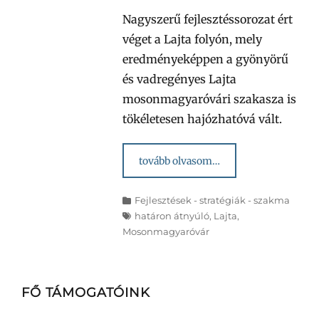
Nagyszerű fejlesztéssorozat ért
véget a Lajta folyón, mely
eredményeképpen a gyönyörű
és vadregényes Lajta
mosonmagyaróvári szakasza is
tökéletesen hajózhatóvá vált.
tovább olvasom…
Categories
Tags
Fejlesztések - stratégiák - szakma
határon átnyúló
,
Lajta
,
Mosonmagyaróvár
FŐ TÁMOGATÓINK