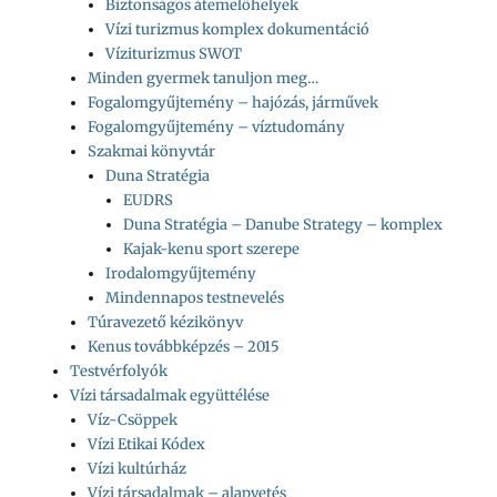
Biztonságos átemelőhelyek
Vízi turizmus komplex dokumentáció
Víziturizmus SWOT
Minden gyermek tanuljon meg…
Fogalomgyűjtemény – hajózás, járművek
Fogalomgyűjtemény – víztudomány
Szakmai könyvtár
Duna Stratégia
EUDRS
Duna Stratégia – Danube Strategy – komplex
Kajak-kenu sport szerepe
Irodalomgyűjtemény
Mindennapos testnevelés
Túravezető kézikönyv
Kenus továbbképzés – 2015
Testvérfolyók
Vízi társadalmak együttélése
Víz-Csöppek
Vízi Etikai Kódex
Vízi kultúrház
Vízi társadalmak – alapvetés