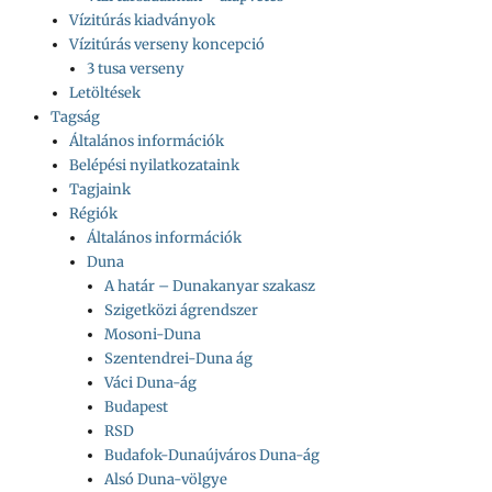
Vízitúrás kiadványok
Vízitúrás verseny koncepció
3 tusa verseny
Letöltések
Tagság
Általános információk
Belépési nyilatkozataink
Tagjaink
Régiók
Általános információk
Duna
A határ – Dunakanyar szakasz
Szigetközi ágrendszer
Mosoni-Duna
Szentendrei-Duna ág
Váci Duna-ág
Budapest
RSD
Budafok-Dunaújváros Duna-ág
Alsó Duna-völgye