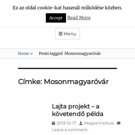
Ez az oldal cookie-kat használ működése közben.
VÍZCSÖPPEK
Read More
Accept
DUNA-RÉGIÓ KULTURÁLIS TURISZTIKAI és HAGYOMÁNYŐRZŐ
SZÖVETSÉG
Menu
Home
»
Posts tagged
Mosonmagyaróvár
Címke:
Mosonmagyaróvár
Lajta projekt – a
követendő példa
Posted
Author
2013-10-17
MagyarVizitura
on
Leave a comment