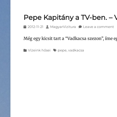
Pepe Kapitány a TV-ben. – 
Posted
Author
2012-11-21
MagyarVizitura
Leave a comment
on
Még egy kicsit tart a “Vadkacsa szezon”, íme e
Categories
Tags
Vízeink hősei
pepe
,
vadkacsa