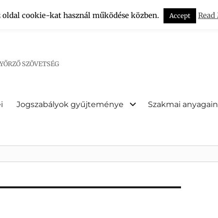
z oldal cookie-kat használ működése közben.
Read
Accept
NYŐRZŐ SZÖVETSÉG
i
Jogszabályok gyűjteménye
Szakmai anyagai