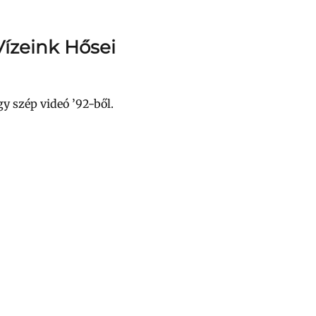
Vízeink Hősei
gy szép videó ’92-ből.