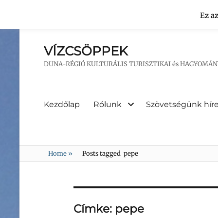
Ez a
VÍZCSÖPPEK
DUNA-RÉGIÓ KULTURÁLIS TURISZTIKAI és HAGYOMÁ
Primary
Kezdőlap
Rólunk
Szövetségünk híre
menu
Home
»
Posts tagged
pepe
Címke:
pepe