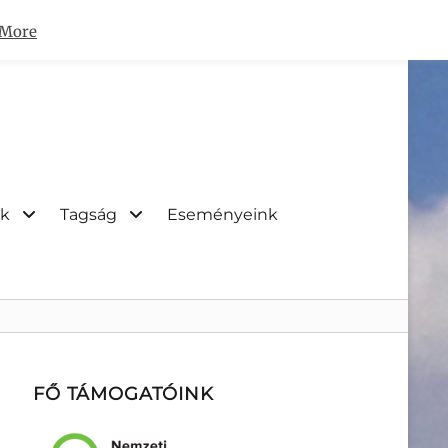
 More
nk
Tagság
Eseményeink
FŐ TÁMOGATÓINK