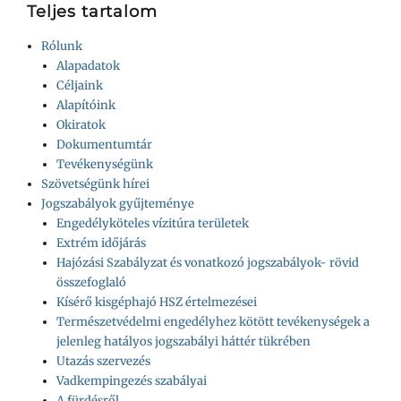
Teljes tartalom
Rólunk
Alapadatok
Céljaink
Alapítóink
Okiratok
Dokumentumtár
Tevékenységünk
Szövetségünk hírei
Jogszabályok gyűjteménye
Engedélyköteles vízitúra területek
Extrém időjárás
Hajózási Szabályzat és vonatkozó jogszabályok- rövid
összefoglaló
Kísérő kisgéphajó HSZ értelmezései
Természetvédelmi engedélyhez kötött tevékenységek a
jelenleg hatályos jogszabályi háttér tükrében
Utazás szervezés
Vadkempingezés szabályai
A fürdésről