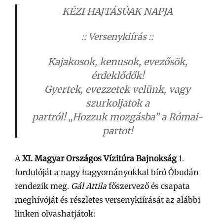
KÉZI HAJTÁSÚAK NAPJA
:: Versenykiírás ::
Kajakosok, kenusok, evezősök,
érdeklődők!
Gyertek, evezzetek velünk, vagy
szurkoljatok a
partról! „Hozzuk mozgásba” a Római-
partot!
A
XI. Magyar Országos Vízitúra Bajnokság
1.
fordulóját a nagy hagyományokkal bíró Óbudán
rendezik meg.
Gál Attila
főszervező és csapata
meghívóját és részletes versenykiírását az alábbi
linken olvashatjátok: