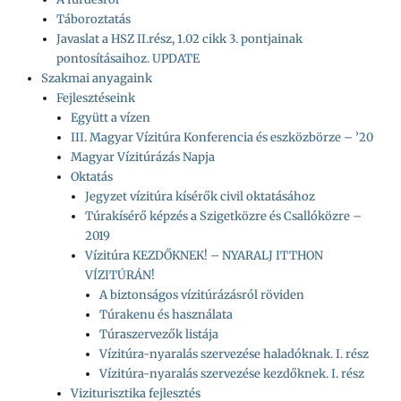
Táboroztatás
Javaslat a HSZ II.rész, 1.02 cikk 3. pontjainak
pontosításaihoz. UPDATE
Szakmai anyagaink
Fejlesztéseink
Együtt a vízen
III. Magyar Vízitúra Konferencia és eszközbörze – ’20
Magyar Vízitúrázás Napja
Oktatás
Jegyzet vízitúra kísérők civil oktatásához
Túrakísérő képzés a Szigetközre és Csallóközre –
2019
Vízitúra KEZDŐKNEK! – NYARALJ ITTHON
VÍZITÚRÁN!
A biztonságos vízitúrázásról röviden
Túrakenu és használata
Túraszervezők listája
Vízitúra-nyaralás szervezése haladóknak. I. rész
Vízitúra-nyaralás szervezése kezdőknek. I. rész
Viziturisztika fejlesztés