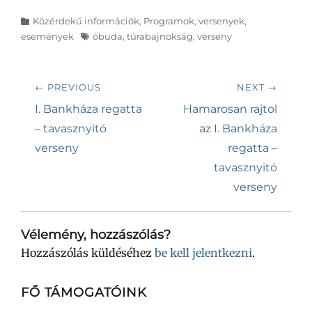
Categories
Közérdekű információk
,
Programok, versenyek,
Tags
események
óbuda
,
túrabajnokság
,
verseny
Bejegyzés
← PREVIOUS
NEXT →
navigáció
Previous
Next
I. Bankháza regatta
Hamarosan rajtol
post:
post:
– tavasznyitó
az I. Bankháza
verseny
regatta –
tavasznyitó
verseny
Vélemény, hozzászólás?
Hozzászólás küldéséhez
be kell jelentkezni
.
FŐ TÁMOGATÓINK