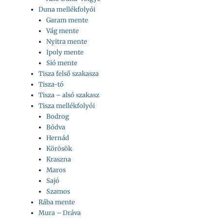
Duna mellékfolyói
Garam mente
Vág mente
Nyitra mente
Ipoly mente
Sió mente
Tisza felső szakasza
Tisza-tó
Tisza – alsó szakasz
Tisza mellékfolyói
Bodrog
Bódva
Hernád
Körösök
Kraszna
Maros
Sajó
Szamos
Rába mente
Mura – Dráva