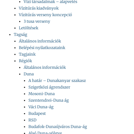
Vízi társadalmak – alapvetés
Vízitúrás kiadványok
Vízitúrás verseny koncepció
3 tusa verseny
Letöltések
Tagság
Általános információk
Belépési nyilatkozataink
Tagjaink
Régiók
Általános információk
Duna
A határ – Dunakanyar szakasz
Szigetközi ágrendszer
Mosoni-Duna
Szentendrei-Duna ág
Váci Duna-ág
Budapest
RSD
Budafok-Dunaújváros Duna-ág
Alsó Duna-völgye