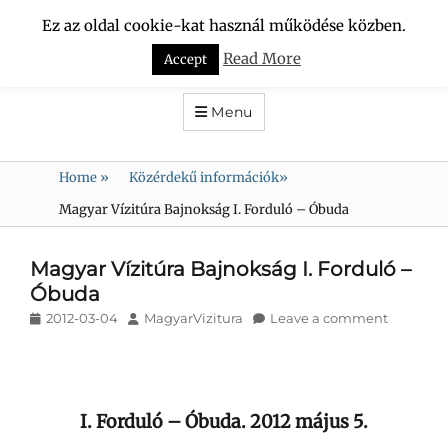
Ez az oldal cookie-kat használ működése közben.
VÍZCSÖPPEK
Read More
Accept
DUNA-RÉGIÓ KULTURÁLIS TURISZTIKAI és HAGYOMÁNYŐRZŐ
SZÖVETSÉG
Menu
Home
»
Közérdekű információk
»
Magyar Vízitúra Bajnokság I. Forduló – Óbuda
Magyar Vízitúra Bajnokság I. Forduló –
Óbuda
Posted
Author
2012-03-04
MagyarVizitura
Leave a comment
on
I. Forduló – Óbuda. 2012 május 5.