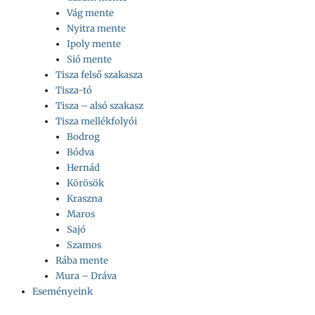
Vág mente
Nyitra mente
Ipoly mente
Sió mente
Tisza felső szakasza
Tisza-tó
Tisza – alsó szakasz
Tisza mellékfolyói
Bodrog
Bódva
Hernád
Körösök
Kraszna
Maros
Sajó
Szamos
Rába mente
Mura – Dráva
Eseményeink