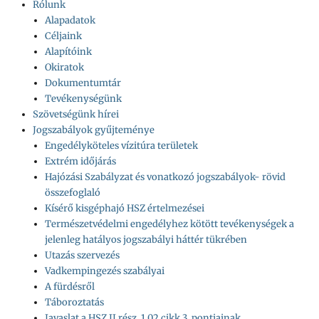
Rólunk
Alapadatok
Céljaink
Alapítóink
Okiratok
Dokumentumtár
Tevékenységünk
Szövetségünk hírei
Jogszabályok gyűjteménye
Engedélyköteles vízitúra területek
Extrém időjárás
Hajózási Szabályzat és vonatkozó jogszabályok- rövid
összefoglaló
Kísérő kisgéphajó HSZ értelmezései
Természetvédelmi engedélyhez kötött tevékenységek a
jelenleg hatályos jogszabályi háttér tükrében
Utazás szervezés
Vadkempingezés szabályai
A fürdésről
Táboroztatás
Javaslat a HSZ II.rész, 1.02 cikk 3. pontjainak