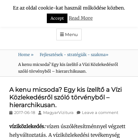
Ez az oldal cookie-kat használ működése közben.
VÍZCSÖPPEK
Read More
Accept
DUNA-RÉGIÓ KULTURÁLIS TURISZTIKAI és HAGYOMÁNYŐRZŐ
SZÖVETSÉG
Menu
Home
»
Fejlesztések - stratégiák - szakma
»
A kenu micsoda? Egy kis ízelítő a Vízi Közlekedésről
szóló törvényből – hierarchikusan.
A kenu micsoda? Egy kis ízelítő a Vízi
Közlekedésről szóló törvényből –
hierarchikusan.
Posted
Author
2017-06-18
MagyarVizitura
Leave a comment
on
víziközlekedés
:
vízen úszólétesítménnyel végzett
helyváltoztatás. A víziközlekedési tevékenység