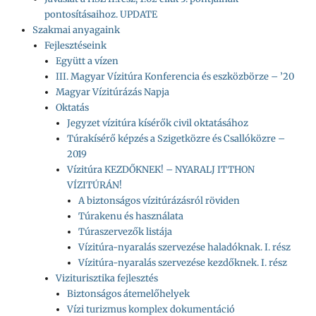
pontosításaihoz. UPDATE
Szakmai anyagaink
Fejlesztéseink
Együtt a vízen
III. Magyar Vízitúra Konferencia és eszközbörze – ’20
Magyar Vízitúrázás Napja
Oktatás
Jegyzet vízitúra kísérők civil oktatásához
Túrakísérő képzés a Szigetközre és Csallóközre –
2019
Vízitúra KEZDŐKNEK! – NYARALJ ITTHON
VÍZITÚRÁN!
A biztonságos vízitúrázásról röviden
Túrakenu és használata
Túraszervezők listája
Vízitúra-nyaralás szervezése haladóknak. I. rész
Vízitúra-nyaralás szervezése kezdőknek. I. rész
Viziturisztika fejlesztés
Biztonságos átemelőhelyek
Vízi turizmus komplex dokumentáció