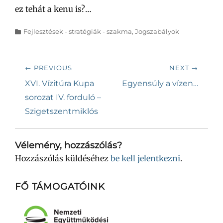
ez tehát a kenu is?…
Categories
Fejlesztések - stratégiák - szakma
,
Jogszabályok
Bejegyzés
← PREVIOUS
NEXT →
navigáció
Previous
Next
XVI. Vízitúra Kupa
Egyensúly a vízen…
post:
post:
sorozat IV. forduló –
Szigetszentmiklós
Vélemény, hozzászólás?
Hozzászólás küldéséhez
be kell jelentkezni
.
FŐ TÁMOGATÓINK