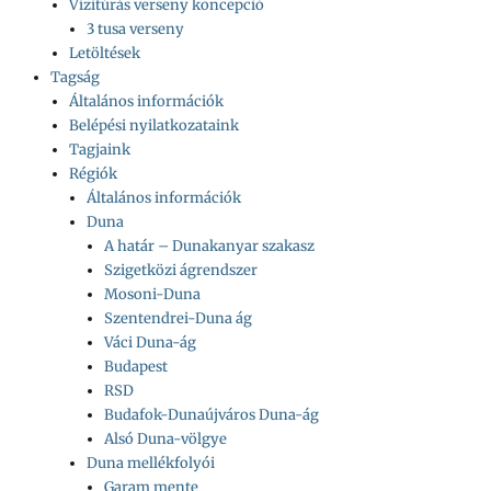
Vízitúrás verseny koncepció
3 tusa verseny
Letöltések
Tagság
Általános információk
Belépési nyilatkozataink
Tagjaink
Régiók
Általános információk
Duna
A határ – Dunakanyar szakasz
Szigetközi ágrendszer
Mosoni-Duna
Szentendrei-Duna ág
Váci Duna-ág
Budapest
RSD
Budafok-Dunaújváros Duna-ág
Alsó Duna-völgye
Duna mellékfolyói
Garam mente