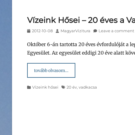
Vízeink Hősei – 20 éves a 
Posted
Author
2012-10-08
MagyarVizitura
Leave a comment
on
Október 6-án tartotta 20 éves évfordulóját a 
Egyesület. Az egyesület eddigi 20 éve alatt köv
tovább olvasom…
Categories
Tags
Vízeink hősei
20 év
,
vadkacsa