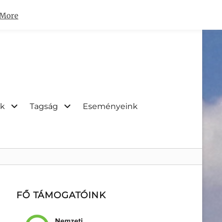
 More
nk
Tagság
Eseményeink
FŐ TÁMOGATÓINK