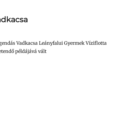
Vadkacsa
legendás Vadkacsa Leányfalui Gyermek Víziflotta
etendő példájává vált