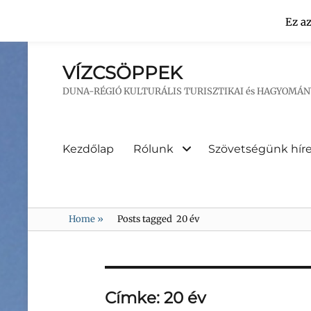
Ez a
VÍZCSÖPPEK
DUNA-RÉGIÓ KULTURÁLIS TURISZTIKAI és HAGYOMÁ
Primary
Kezdőlap
Rólunk
Szövetségünk híre
menu
Home
»
Posts tagged
20 év
Címke:
20 év