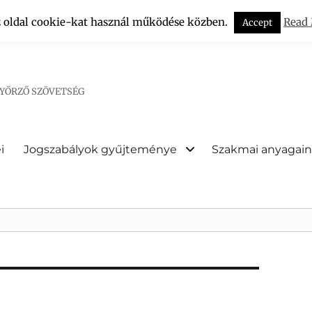
z oldal cookie-kat használ működése közben.
Read
Accept
NYŐRZŐ SZÖVETSÉG
i
Jogszabályok gyűjteménye
Szakmai anyagai