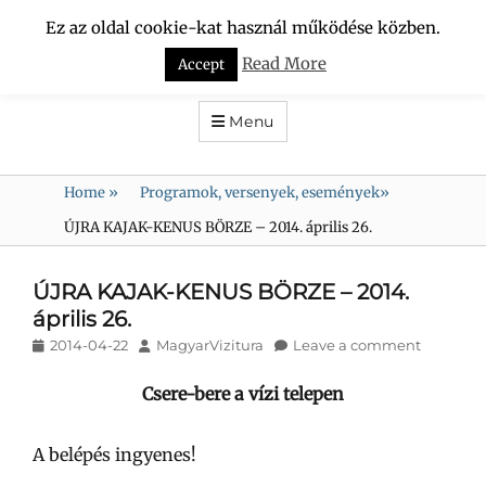
Ez az oldal cookie-kat használ működése közben.
VÍZCSÖPPEK
Read More
Accept
DUNA-RÉGIÓ KULTURÁLIS TURISZTIKAI és HAGYOMÁNYŐRZŐ
SZÖVETSÉG
Menu
Home
»
Programok, versenyek, események
»
ÚJRA KAJAK-KENUS BÖRZE – 2014. április 26.
ÚJRA KAJAK-KENUS BÖRZE – 2014.
április 26.
Posted
Author
2014-04-22
MagyarVizitura
Leave a comment
on
Csere-bere a vízi telepen
A belépés ingyenes!