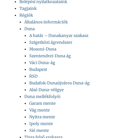
Belépési nyilatkozataink
Tagjaink
Régiók
Általános információk
Duna
A határ – Dunakanyar szakasz
Szigetközi ágrendszer
Mosoni-Duna
Szentendrei-Duna ág
Váci Duna-ág
Budapest
RSD
Budafok-Dunaújváros Duna-ág
Alsó Duna-völgye
Duna mellékfolyói
Garam mente
Vág mente
Nyitra mente
Ipoly mente
Sió mente
Tisza felső szakasza