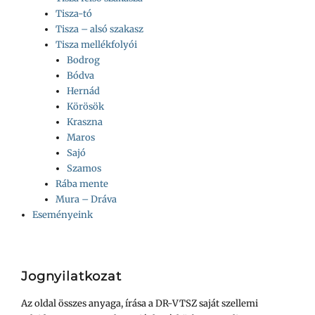
Tisza-tó
Tisza – alsó szakasz
Tisza mellékfolyói
Bodrog
Bódva
Hernád
Körösök
Kraszna
Maros
Sajó
Szamos
Rába mente
Mura – Dráva
Eseményeink
Jognyilatkozat
Az oldal összes anyaga, írása a DR-VTSZ saját szellemi