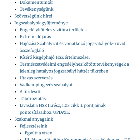
Dokumentumtár
Tevékenységünk
Szövetségünk hírei
Jogszabályok gyűjteménye
Engedélyköteles vízitúra területek
Extrém időjárás
Hajózási Szabályzat és vonatkozó jogszabályok- rövid
összefoglaló
Kísérő kisgéphajó HSZ értelmezései
Természetvédelmi engedélyhez kötött tevékenységek a
jelenleg hatályos jogszabályi háttér tükrében
Utazás szervezés
Vadkempingezés szabályai
A fürdésről
Táboroztatás
Javaslat a HSZ II.rész, 1.02 cikk 3. pontjainak
pontosításaihoz. UPDATE
Szakmai anyagaink
Fejlesztéseink
Együtt a vízen
III. Magyar Vízitúra Konferencia és eszközbörze – ’20