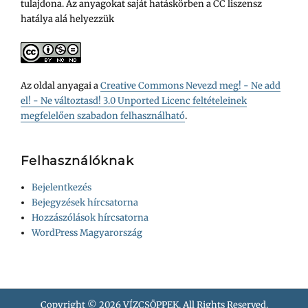
tulajdona. Az anyagokat saját hatáskörben a CC liszensz
hatálya alá helyezzük
Az oldal anyagai a
Creative Commons Nevezd meg! - Ne add
el! - Ne változtasd! 3.0 Unported Licenc feltételeinek
megfelelően szabadon felhasználható
.
Felhasználóknak
Bejelentkezés
Bejegyzések hírcsatorna
Hozzászólások hírcsatorna
WordPress Magyarország
Copyright © 2026
VÍZCSÖPPEK
. All Rights Reserved.