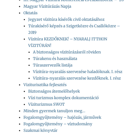
Magyar Vízitúrázás Napja
Oktatás
Jegyzet vízitúra kísérők civil oktatásához
Túrakísérő képzés a Szigetközre és Csallóközre –
2019
Vízitúra KEZDŐKNEK! – NYARALJ ITTHON
VÍZITÚRÁN!
A biztonságos vízitúrázásról röviden
Túrakenu és használata
Túraszervezők listája
Vízitúra-nyaralás szervezése haladóknak. I. rész
Vízitúra-nyaralás szervezése kezdőknek. I. rész
Viziturisztika fejlesztés
Biztonságos átemelőhelyek
Vízi turizmus komplex dokumentáció
Víziturizmus SWOT
Minden gyermek tanuljon meg…
Fogalomgyűjtemény – hajózás, járművek
Fogalomgyűjtemény – víztudomány
Szakmai könyvtár