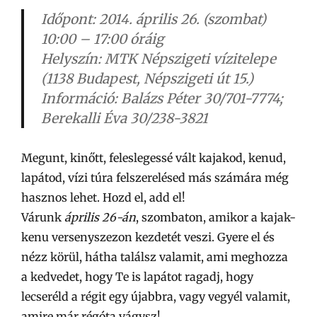
Időpont: 2014. április 26. (szombat)
10:00 – 17:00 óráig
Helyszín: MTK Népszigeti vízitelepe
(1138 Budapest, Népszigeti út 15.)
Információ: Balázs Péter 30/701-7774;
Berekalli Éva 30/238-3821
Megunt, kinőtt, feleslegessé vált kajakod, kenud,
lapátod, vízi túra felszerelésed más számára még
hasznos lehet. Hozd el, add el!
Várunk
április 26-án
, szombaton, amikor a kajak-
kenu versenyszezon kezdetét veszi. Gyere el és
nézz körül, hátha találsz valamit, ami meghozza
a kedvedet, hogy Te is lapátot ragadj, hogy
lecseréld a régit egy újabbra, vagy vegyél valamit,
amire már régóta vágysz!