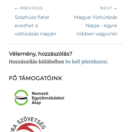
Bejegyzés
← PREVIOUS
NEXT →
navigáció
Previous
Next
Százhúsz fiatal
Magyar Vízitúrázás
post:
post:
evezhet a
Napja – egyre
vízitúrázás napján
többen vagyunk!
Vélemény, hozzászólás?
Hozzászólás küldéséhez
be kell jelentkezni
.
FŐ TÁMOGATÓINK